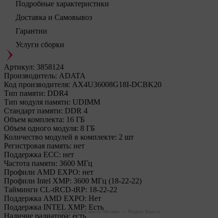
Подробные характеристики
Доставка и Самовывоз
Гарантии
Услуги сборки
Артикул:
3858124
Производитель:
ADATA
Код производителя:
AX4U36008G18I-DCBK20
Тип памяти:
DDR4
Тип модуля памяти:
UDIMM
Стандарт памяти:
DDR 4
Объем комплекта:
16 ГБ
Объем одного модуля:
8 ГБ
Количество модулей в комплекте:
2 шт
Регистровая память:
нет
Поддержка ECC:
нет
Частота памяти:
3600 МГц
Профили AMD EXPO:
нет
Профили Intel XMP:
3600 МГц (18-22-22)
Тайминги CL-tRCD-tRP:
18-22-22
Поддержка AMD EXPO:
Нет
Поддержка INTEL XMP:
Есть
Legionpc на карте Москвы — Яндекс Карты
Наличие радиатора:
есть