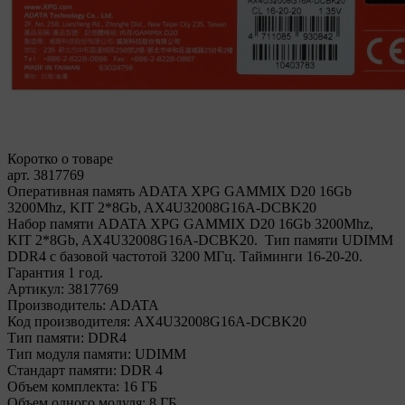
Коротко о товаре
арт. 3817769
Оперативная память ADATA XPG GAMMIX D20 16Gb
3200Mhz, KIT 2*8Gb, AX4U32008G16A-DCBK20
Набор памяти ADATA XPG GAMMIX D20 16Gb 3200Mhz,
KIT 2*8Gb, AX4U32008G16A-DCBK20. Тип памяти UDIMM
DDR4 с базовой частотой 3200 МГц. Тайминги 16-20-20.
Гарантия 1 год.
Артикул:
3817769
Производитель:
ADATA
Код производителя:
AX4U32008G16A-DCBK20
Тип памяти:
DDR4
Тип модуля памяти:
UDIMM
Стандарт памяти:
DDR 4
Объем комплекта:
16 ГБ
Объем одного модуля:
8 ГБ