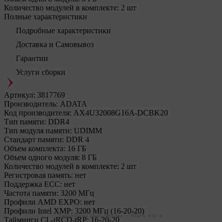
Количество модулей в комплекте:
2 шт
Полные характеристики
Подробные характеристики
Доставка и Самовывоз
Гарантии
Услуги сборки
Артикул:
3817769
Производитель:
ADATA
Код производителя:
AX4U32008G16A-DCBK20
Тип памяти:
DDR4
Тип модуля памяти:
UDIMM
Стандарт памяти:
DDR 4
Объем комплекта:
16 ГБ
Объем одного модуля:
8 ГБ
Количество модулей в комплекте:
2 шт
Регистровая память:
нет
Поддержка ECC:
нет
Частота памяти:
3200 МГц
Профили AMD EXPO:
нет
Профили Intel XMP:
3200 МГц (16-20-20)
Legionpc на карте Москвы — Яндекс Карты
Тайминги CL-tRCD-tRP:
16-20-20