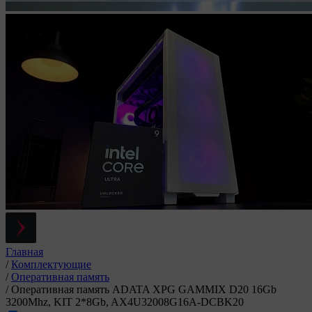
Главная
/
Комплектующие
/
Оперативная память
/
Оперативная память ADATA XPG GAMMIX D20 16Gb
3200Mhz, KIT 2*8Gb, AX4U32008G16A-DCBK20