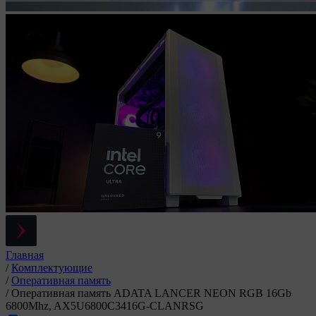
Главная
/
Комплектующие
/
Оперативная память
/
Оперативная память ADATA LANCER NEON RGB 16Gb
6800Mhz, AX5U6800C3416G-CLANRSG