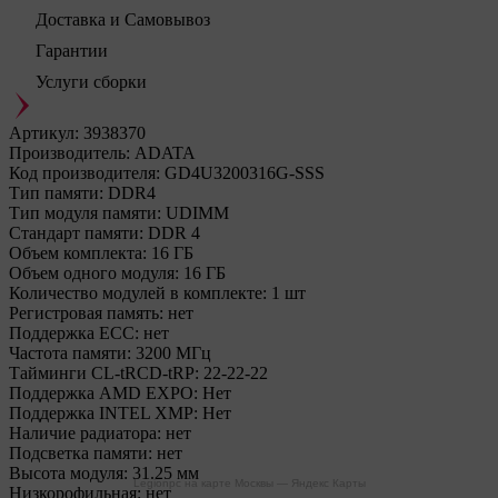
Доставка и Самовывоз
Гарантии
Услуги сборки
Артикул:
3938370
Производитель:
ADATA
Код производителя:
GD4U3200316G-SSS
Тип памяти:
DDR4
Тип модуля памяти:
UDIMM
Стандарт памяти:
DDR 4
Объем комплекта:
16 ГБ
Объем одного модуля:
16 ГБ
Количество модулей в комплекте:
1 шт
Регистровая память:
нет
Поддержка ECC:
нет
Частота памяти:
3200 МГц
Тайминги CL-tRCD-tRP:
22-22-22
Поддержка AMD EXPO:
Нет
Поддержка INTEL XMP:
Нет
Наличие радиатора:
нет
Подсветка памяти:
нет
Высота модуля:
31.25 мм
Legionpc на карте Москвы — Яндекс Карты
Низкорофильная:
нет