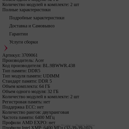
Количество модулей в комплекте:
2 шт
Полные характеристики
Подробные характеристики
Доставка и Самовывоз
Гарантии
Услуги сборки
Артикул:
3709061
Производитель:
Acer
Код производителя:
BL.9BWWR.438
Тип памяти:
DDR5
Тип модуля памяти:
UDIMM
Стандарт памяти:
DDR 5
Объем комплекта:
64 ГБ
Объем одного модуля:
32 ГБ
Количество модулей в комплекте:
2 шт
Регистровая память:
нет
Поддержка ECC:
нет
Количество рангов:
двухранговая
Частота памяти:
6400 МГц
Профили AMD EXPO:
нет
Legionpc на карте Москвы — Яндекс Карты
Профили Intel XMP:
6400 МГц (32-39-39-102)