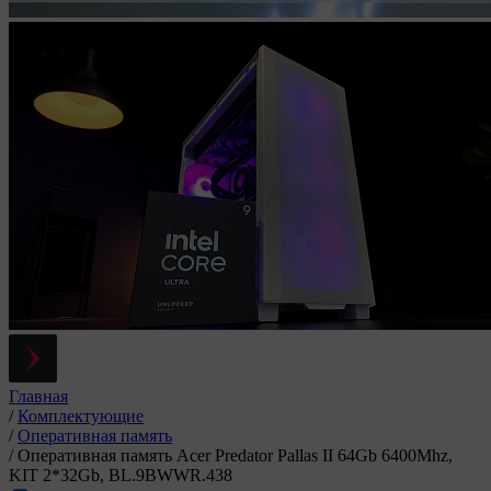
Главная
/
Комплектующие
/
Оперативная память
/
Оперативная память Acer Predator Pallas II 64Gb 6400Mhz,
KIT 2*32Gb, BL.9BWWR.438