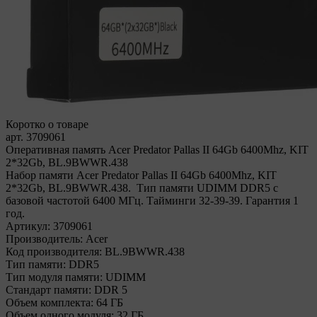
Коротко о товаре
арт. 3709061
Оперативная память Acer Predator Pallas II 64Gb 6400Mhz, KIT
2*32Gb, BL.9BWWR.438
Набор памяти Acer Predator Pallas II 64Gb 6400Mhz, KIT
2*32Gb, BL.9BWWR.438. Тип памяти UDIMM DDR5 с
базовой частотой 6400 МГц. Тайминги 32-39-39. Гарантия 1
год.
Артикул:
3709061
Производитель:
Acer
Код производителя:
BL.9BWWR.438
Тип памяти:
DDR5
Тип модуля памяти:
UDIMM
Стандарт памяти:
DDR 5
Объем комплекта:
64 ГБ
Объем одного модуля:
32 ГБ