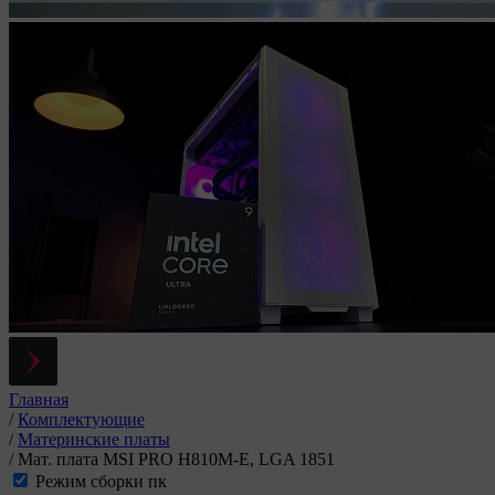
Главная
/
Комплектующие
/
Материнские платы
/
Мат. плата MSI PRO H810M-E, LGA 1851
Режим сборки пк