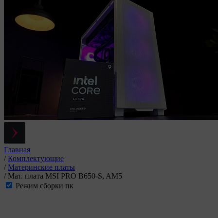
Главная
/
Комплектующие
/
Материнские платы
/
Мат. плата MSI PRO B650-S, AM5
Режим сборки пк