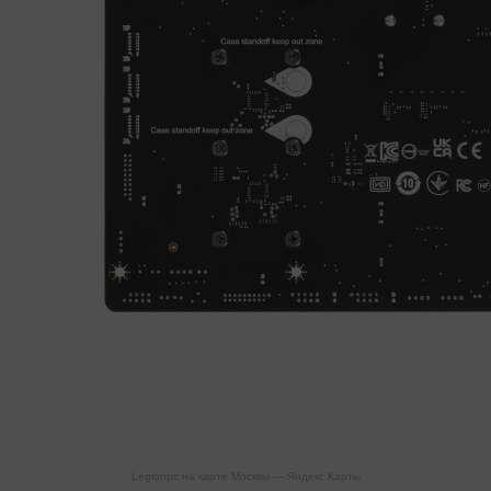
Legionpc на карте Москвы — Яндекс Карты