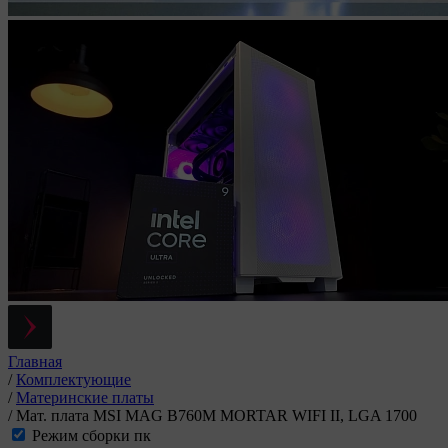
Главная
/
Комплектующие
/
Материнские платы
/
Мат. плата MSI MAG B760M MORTAR WIFI II, LGA 1700
Режим сборки пк