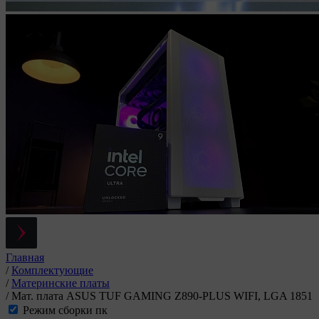
Главная
/
Комплектующие
/
Материнские платы
/
Мат. плата ASUS TUF GAMING Z890-PLUS WIFI, LGA 1851
Режим сборки пк