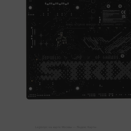
Legionpc на карте Москвы — Яндекс Карты