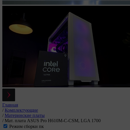
Главная
/
Комплектующие
/
Материнские платы
/
Мат. плата ASUS Pro H610M-C-CSM, LGA 1700
Режим сборки пк