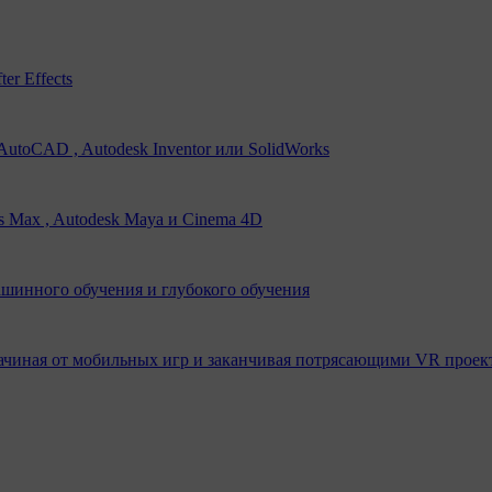
er Effects
utoCAD , Autodesk Inventor или SolidWorks
s Max , Autodesk Maya и Cinema 4D
ашинного обучения и глубокого обучения
ачиная от мобильных игр и заканчивая потрясающими VR проек