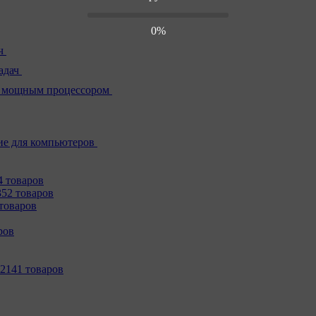
0%
ч
адач
 мощным процессором
е для компьютеров
4 товаров
352 товаров
товаров
ров
2141 товаров