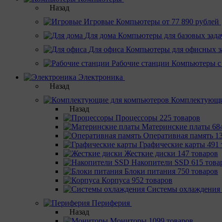
Назад
Игровые
Компьютеры от 77 890 рублей
Для дома
Компьютеры для базовых зада
Для офиса
Компьютеры для офисных з
Рабочие станции
Компьютеры с
Электроника
Назад
Комплектующи
Назад
Процессоры
225 товаров
Материнcкие платы
68
Оперативная память
1
Графические карты
491 
Жесткие диски
147 товаров
Накопители SSD
615 това
Блоки питания
750 товаров
Корпуса
952 товаров
Системы охлаждения
Периферия
Назад
Мониторы
1099 товаров