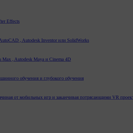
er Effects
utoCAD , Autodesk Inventor или SolidWorks
s Max , Autodesk Maya и Cinema 4D
ашинного обучения и глубокого обучения
ачиная от мобильных игр и заканчивая потрясающими VR проек