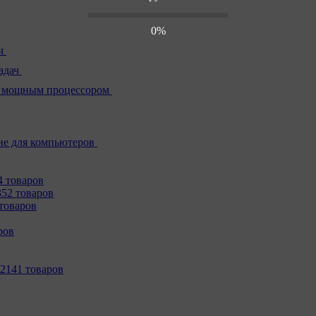
0%
ч
адач
 мощным процессором
е для компьютеров
4 товаров
352 товаров
товаров
ров
2141 товаров