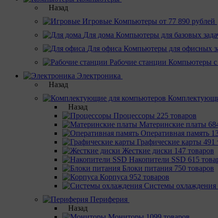
Назад
Игровые
Компьютеры от 77 890 рублей
Для дома
Компьютеры для базовых зада
Для офиса
Компьютеры для офисных з
Рабочие станции
Компьютеры с
Электроника
Назад
Комплектующи
Назад
Процессоры
225 товаров
Материнcкие платы
68
Оперативная память
1
Графические карты
491 
Жесткие диски
147 товаров
Накопители SSD
615 това
Блоки питания
750 товаров
Корпуса
952 товаров
Системы охлаждения
Периферия
Назад
Мониторы
1099 товаров