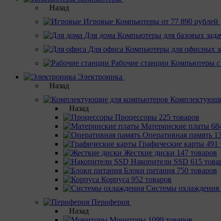
Назад
Игровые
Компьютеры от 77 890 рублей
Для дома
Компьютеры для базовых зада
Для офиса
Компьютеры для офисных з
Рабочие станции
Компьютеры с
Электроника
Назад
Комплектующи
Назад
Процессоры
225 товаров
Материнcкие платы
68
Оперативная память
1
Графические карты
491 
Жесткие диски
147 товаров
Накопители SSD
615 това
Блоки питания
750 товаров
Корпуса
952 товаров
Системы охлаждения
Периферия
Назад
Мониторы
1099 товаров