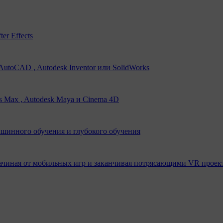
er Effects
utoCAD , Autodesk Inventor или SolidWorks
s Max , Autodesk Maya и Cinema 4D
ашинного обучения и глубокого обучения
ачиная от мобильных игр и заканчивая потрясающими VR проек