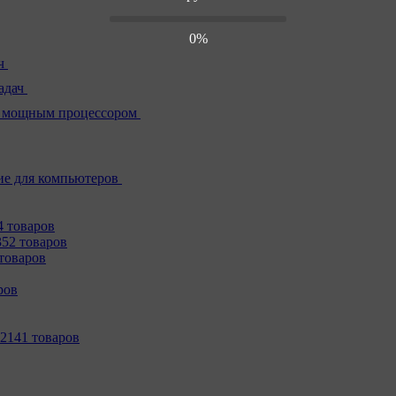
0%
ч
адач
 мощным процессором
е для компьютеров
4 товаров
352 товаров
товаров
ров
2141 товаров