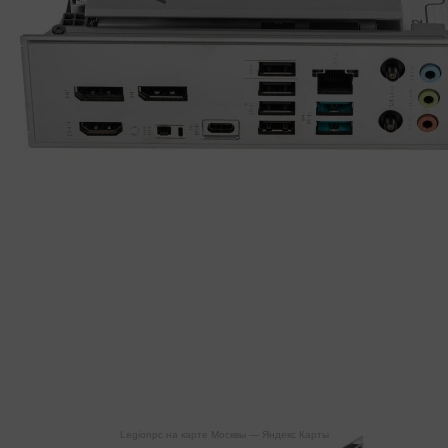
Legionpc на карте Москвы — Яндекс Карты