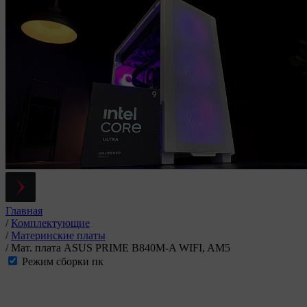
Главная
/
Комплектующие
/
Материнские платы
/
Мат. плата ASUS PRIME B840M-A WIFI, AM5
Режим сборки пк