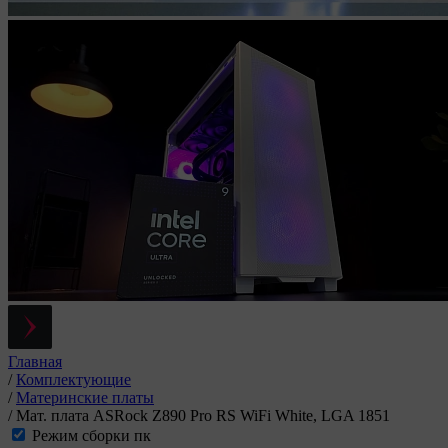
Главная
/
Комплектующие
/
Материнские платы
/
Мат. плата ASRock Z890 Pro RS WiFi White, LGA 1851
Режим сборки пк