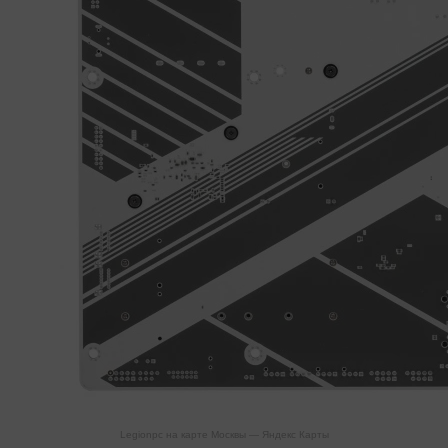
Legionpc на карте Москвы — Яндекс Карты