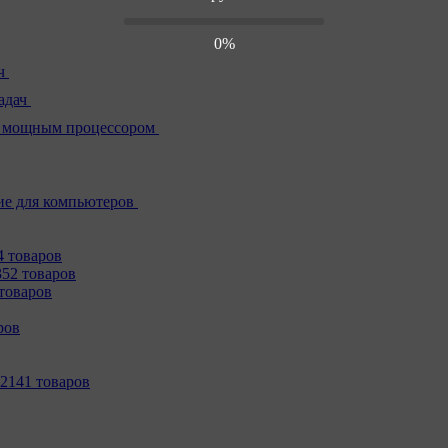
0%
ч
адач
 мощным процессором
е для компьютеров
4 товаров
352 товаров
товаров
ров
2141 товаров