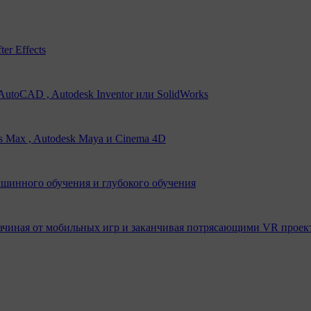
er Effects
utoCAD , Autodesk Inventor или SolidWorks
s Max , Autodesk Maya и Cinema 4D
ашинного обучения и глубокого обучения
ачиная от мобильных игр и заканчивая потрясающими VR проек