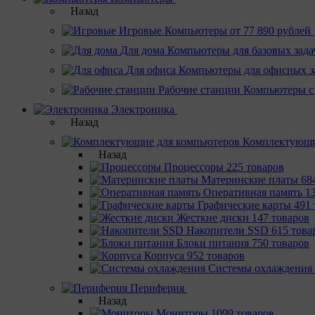
Назад
Игровые
Компьютеры от 77 890 рублей
Для дома
Компьютеры для базовых зада
Для офиса
Компьютеры для офисных з
Рабочие станции
Компьютеры с
Электроника
Назад
Комплектующи
Назад
Процессоры
225 товаров
Материнcкие платы
68
Оперативная память
1
Графические карты
491 
Жесткие диски
147 товаров
Накопители SSD
615 това
Блоки питания
750 товаров
Корпуса
952 товаров
Системы охлаждения
Периферия
Назад
Мониторы
1099 товаров