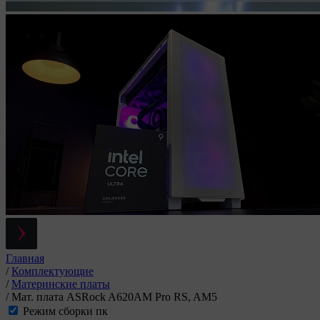
Главная
/
Комплектующие
/
Материнские платы
/
Мат. плата ASRock A620AM Pro RS, AM5
Режим сборки пк