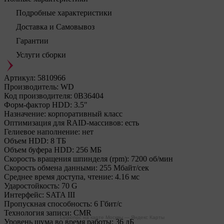
Подробные характеристики
Доставка и Самовывоз
Гарантии
Услуги сборки
Артикул:
5810966
Производитель:
WD
Код производителя:
0B36404
Форм-фактор HDD:
3.5"
Назначение:
корпоративный класс
Оптимизация для RAID-массивов:
есть
Гелиевое наполнение:
нет
Объем HDD:
8 ТБ
Объем буфера HDD:
256 МБ
Скорость вращения шпинделя (rpm):
7200 об/мин
Скорость обмена данными:
255 Мбайт/сек
Среднее время доступа, чтение:
4.16 мс
Ударостойкость:
70 G
Интерфейс:
SATA III
Пропускная способность:
6 Гбит/с
Технология записи:
CMR
Legionpc на карте Москвы — Яндекс Карты
Уровень шума во время работы:
36 дБ