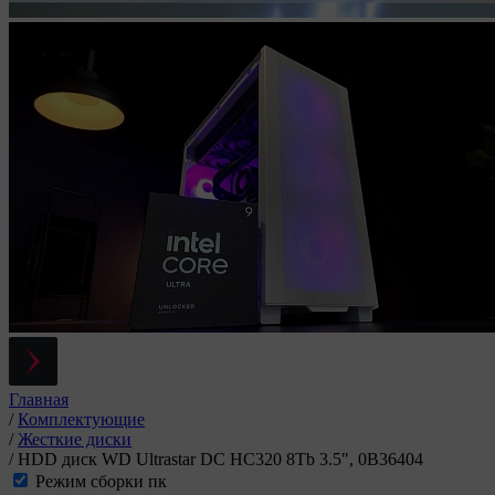
Главная
/
Комплектующие
/
Жесткие диски
/
HDD диск WD Ultrastar DC HC320 8Tb 3.5", 0B36404
Режим сборки пк