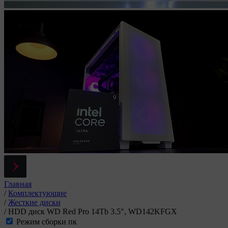
Главная
/
Комплектующие
/
Жесткие диски
/
HDD диск WD Red Pro 14Tb 3.5", WD142KFGX
Режим сборки пк