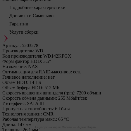
Подробные характеристики
Доставка и Самовывоз
Гарантии
Услуги сборки
Артикул:
5203278
Производитель:
WD
Код производителя:
WD142KFGX
Форм-фактор HDD:
3.5"
Назначение:
NAS
Оптимизация для RAID-массивов:
есть
Гелиевое наполнение:
нет
Объем HDD:
14 ТБ
Объем буфера HDD:
512 МБ
Скорость вращения шпинделя (rpm):
7200 об/мин
Скорость обмена данными:
255 Мбайт/сек
Интерфейс:
SATA III
Пропускная способность:
6 Гбит/с
Технология записи:
CMR
Рабочая температура макс.:
65 °C
Длина:
147 мм
Legionpc на карте Москвы — Яндекс Карты
Толщина:
26.1 мм