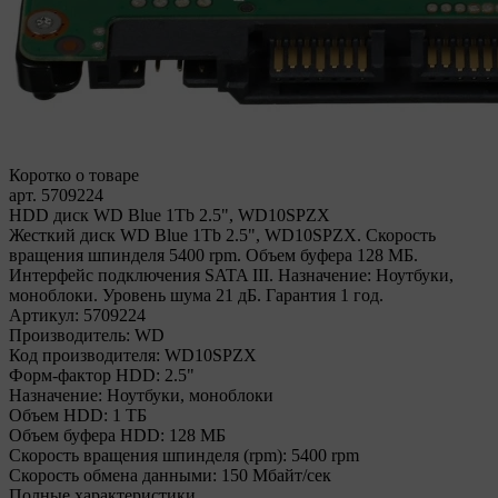
Коротко о товаре
арт. 5709224
HDD диск WD Blue 1Tb 2.5", WD10SPZX
Жесткий диск WD Blue 1Tb 2.5", WD10SPZX. Скорость
вращения шпинделя 5400 rpm. Объем буфера 128 МБ.
Интерфейс подключения SATA III. Назначение: Ноутбуки,
моноблоки. Уровень шума 21 дБ. Гарантия 1 год.
Артикул:
5709224
Производитель:
WD
Код производителя:
WD10SPZX
Форм-фактор HDD:
2.5"
Назначение:
Ноутбуки, моноблоки
Объем HDD:
1 ТБ
Объем буфера HDD:
128 МБ
Скорость вращения шпинделя (rpm):
5400 rpm
Скорость обмена данными:
150 Мбайт/сек
Полные характеристики