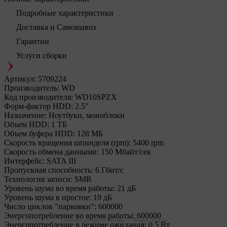
Подробные характеристики
Доставка и Самовывоз
Гарантии
Услуги сборки
Артикул:
5709224
Производитель:
WD
Код производителя:
WD10SPZX
Форм-фактор HDD:
2.5"
Назначение:
Ноутбуки, моноблоки
Объем HDD:
1 ТБ
Объем буфера HDD:
128 МБ
Скорость вращения шпинделя (rpm):
5400 rpm
Скорость обмена данными:
150 Мбайт/сек
Интерфейс:
SATA III
Пропускная способность:
6 Гбит/с
Технология записи:
SMR
Уровень шума во время работы:
21 дБ
Уровень шума в простое:
19 дБ
Число циклов "парковки":
600000
Энергопотребление во время работы:
600000
Legionpc на карте Москвы — Яндекс Карты
Энергопотребление в режиме ожидания:
0.5 Вт