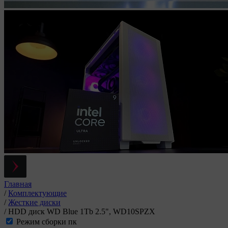
Главная
/
Комплектующие
/
Жесткие диски
/
HDD диск WD Blue 1Tb 2.5", WD10SPZX
Режим сборки пк