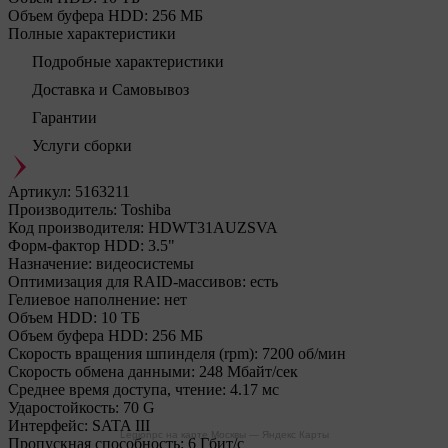
Объем буфера HDD:
256 МБ
Полные характеристики
Подробные характеристики
Доставка и Самовывоз
Гарантии
Услуги сборки
Артикул:
5163211
Производитель:
Toshiba
Код производителя:
HDWT31AUZSVA
Форм-фактор HDD:
3.5"
Назначение:
видеосистемы
Оптимизация для RAID-массивов:
есть
Гелиевое наполнение:
нет
Объем HDD:
10 ТБ
Объем буфера HDD:
256 МБ
Скорость вращения шпинделя (rpm):
7200 об/мин
Скорость обмена данными:
248 Мбайт/сек
Среднее время доступа, чтение:
4.17 мс
Ударостойкость:
70 G
Интерфейс:
SATA III
Legionpc на карте Москвы — Яндекс Карты
Пропускная способность:
6 Гбит/с