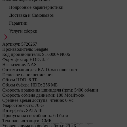
Подробные характеристики
Доставка и Самовывоз
Гарантии
Услуги сборки
Артикул:
5726267
Производитель:
Seagate
Код производителя:
ST6000VN006
Форм-фактор HDD:
3.5"
Назначение:
NAS
Оптимизация для RAID-массивов:
нет
Гелиевое наполнение:
нет
Объем HDD:
6 ТБ
Объем буфера HDD:
256 МБ
Скорость вращения шпинделя (rpm):
5400 об/мин
Скорость обмена данными:
180 Мбайт/сек
Среднее время доступа, чтение:
6 мс
Ударостойкость:
70 G
Интерфейс:
SATA III
Пропускная способность:
6 Гбит/с
Технология записи:
CMR
Legionpc на карте Москвы — Яндекс Карты
Уровень шума во время работы:
29 дБ