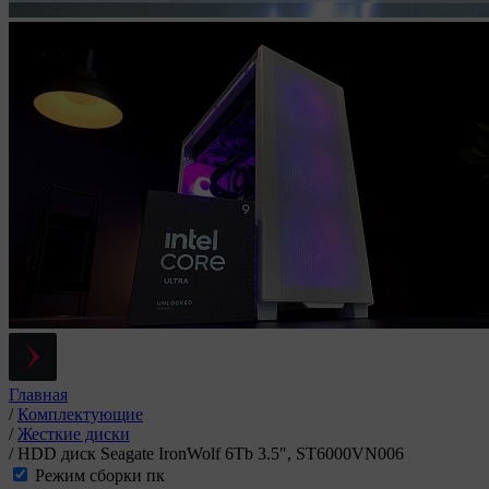
Главная
/
Комплектующие
/
Жесткие диски
/
HDD диск Seagate IronWolf 6Tb 3.5", ST6000VN006
Режим сборки пк