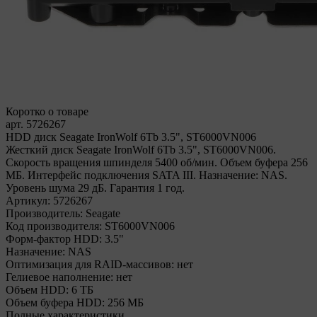
Коротко о товаре
арт. 5726267
HDD диск Seagate IronWolf 6Tb 3.5", ST6000VN006
Жесткий диск Seagate IronWolf 6Tb 3.5", ST6000VN006.
Скорость вращения шпинделя 5400 об/мин. Объем буфера 256
МБ. Интерфейс подключения SATA III. Назначение: NAS.
Уровень шума 29 дБ. Гарантия 1 год.
Артикул:
5726267
Производитель:
Seagate
Код производителя:
ST6000VN006
Форм-фактор HDD:
3.5"
Назначение:
NAS
Оптимизация для RAID-массивов:
нет
Гелиевое наполнение:
нет
Объем HDD:
6 ТБ
Объем буфера HDD:
256 МБ
Полные характеристики