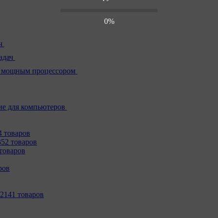
0%
ч
адач
 мощным процессором
е для компьютеров
4 товаров
352 товаров
товаров
ров
2141 товаров