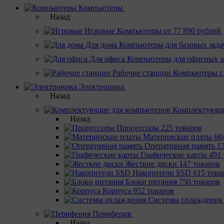
Компьютеры
Назад
Игровые
Компьютеры от 77 890 рублей
Для дома
Компьютеры для базовых зада
Для офиса
Компьютеры для офисных з
Рабочие станции
Компьютеры с
Электроника
Назад
Комплектующи
Назад
Процессоры
225 товаров
Материнcкие платы
68
Оперативная память
1
Графические карты
491 
Жесткие диски
147 товаров
Накопители SSD
615 това
Блоки питания
750 товаров
Корпуса
952 товаров
Системы охлаждения
Периферия
Назад