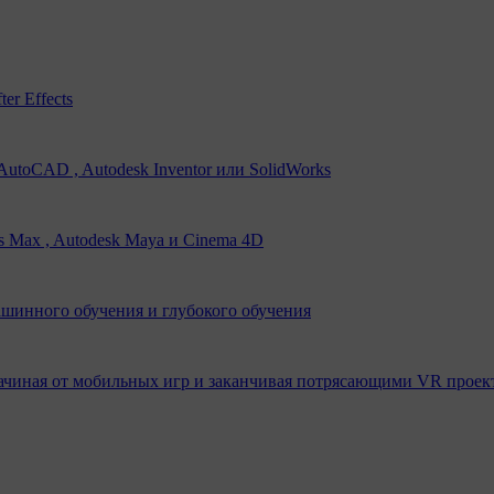
er Effects
utoCAD , Autodesk Inventor или SolidWorks
s Max , Autodesk Maya и Cinema 4D
ашинного обучения и глубокого обучения
ачиная от мобильных игр и заканчивая потрясающими VR проек