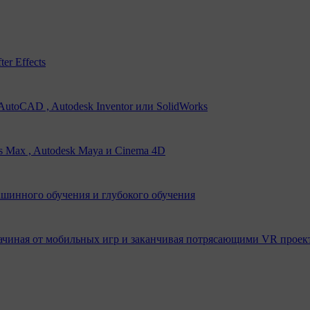
er Effects
utoCAD , Autodesk Inventor или SolidWorks
s Max , Autodesk Maya и Cinema 4D
ашинного обучения и глубокого обучения
ачиная от мобильных игр и заканчивая потрясающими VR проек