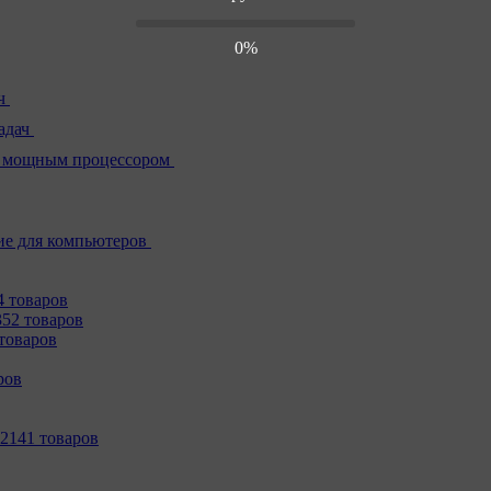
0%
ч
адач
 мощным процессором
е для компьютеров
4 товаров
352 товаров
товаров
ров
2141 товаров