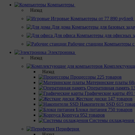
Компьютеры
Назад
Игровые
Компьютеры от 77 890 рублей
Для дома
Компьютеры для базовых зада
Для офиса
Компьютеры для офисных з
Рабочие станции
Компьютеры с
Электроника
Назад
Комплектующи
Назад
Процессоры
225 товаров
Материнcкие платы
68
Оперативная память
1
Графические карты
491 
Жесткие диски
147 товаров
Накопители SSD
615 това
Блоки питания
750 товаров
Корпуса
952 товаров
Системы охлаждения
Периферия
Назад