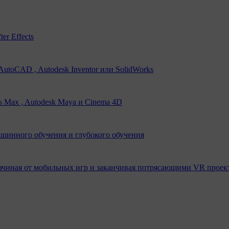
er Effects
utoCAD , Autodesk Inventor или SolidWorks
s Max , Autodesk Maya и Cinema 4D
ашинного обучения и глубокого обучения
ачиная от мобильных игр и заканчивая потрясающими VR проек