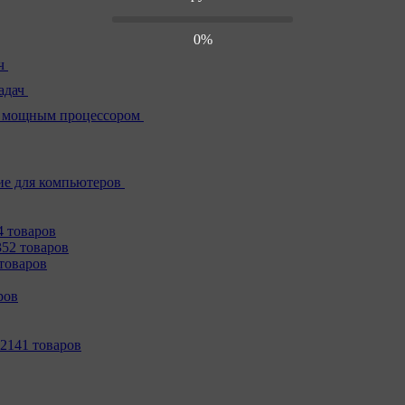
0%
ч
адач
 мощным процессором
е для компьютеров
4 товаров
352 товаров
товаров
ров
2141 товаров