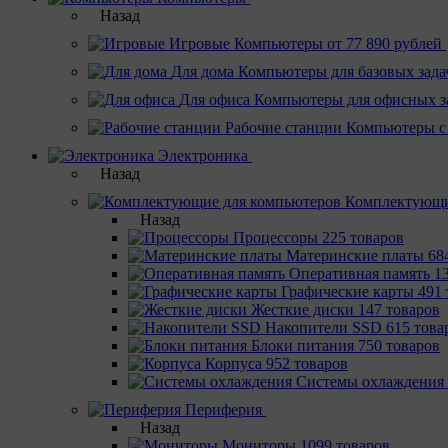
Назад
Игровые
Компьютеры от 77 890 рублей
Для дома
Компьютеры для базовых зада
Для офиса
Компьютеры для офисных з
Рабочие станции
Компьютеры с
Электроника
Назад
Комплектующи
Назад
Процессоры
225 товаров
Материнcкие платы
68
Оперативная память
1
Графические карты
491 
Жесткие диски
147 товаров
Накопители SSD
615 това
Блоки питания
750 товаров
Корпуса
952 товаров
Системы охлаждения
Периферия
Назад
Мониторы
1099 товаров