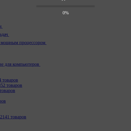
0%
ч
адач
 мощным процессором
е для компьютеров
4 товаров
352 товаров
товаров
ров
2141 товаров