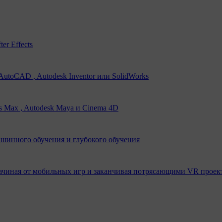
er Effects
utoCAD , Autodesk Inventor или SolidWorks
s Max , Autodesk Maya и Cinema 4D
ашинного обучения и глубокого обучения
ачиная от мобильных игр и заканчивая потрясающими VR проек