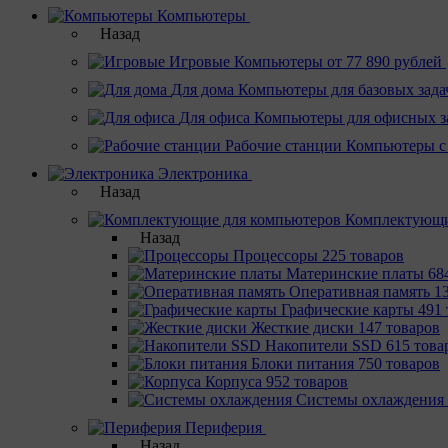
Компьютеры
Назад
Игровые
Компьютеры от 77 890 рублей
Для дома
Компьютеры для базовых зада
Для офиса
Компьютеры для офисных з
Рабочие станции
Компьютеры с
Электроника
Назад
Комплектующи
Назад
Процессоры
225 товаров
Материнcкие платы
68
Оперативная память
1
Графические карты
491 
Жесткие диски
147 товаров
Накопители SSD
615 това
Блоки питания
750 товаров
Корпуса
952 товаров
Системы охлаждения
Периферия
Назад