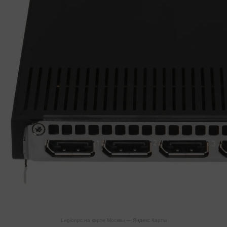
Legionpc на карте Москвы — Яндекс Карты