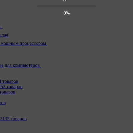
0%
ч
адач
 мощным процессором
е для компьютеров
4 товаров
352 товаров
товаров
ров
2135 товаров