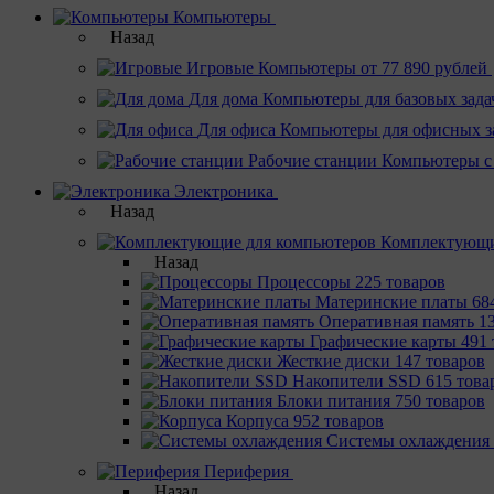
Компьютеры
Назад
Игровые
Компьютеры от 77 890 рублей
Для дома
Компьютеры для базовых зада
Для офиса
Компьютеры для офисных з
Рабочие станции
Компьютеры с
Электроника
Назад
Комплектующи
Назад
Процессоры
225 товаров
Материнcкие платы
68
Оперативная память
1
Графические карты
491 
Жесткие диски
147 товаров
Накопители SSD
615 това
Блоки питания
750 товаров
Корпуса
952 товаров
Системы охлаждения
Периферия
Назад