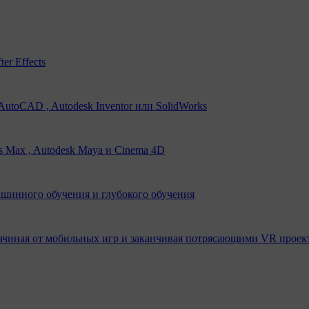
er Effects
utoCAD , Autodesk Inventor или SolidWorks
s Max , Autodesk Maya и Cinema 4D
ашинного обучения и глубокого обучения
ачиная от мобильных игр и заканчивая потрясающими VR проек