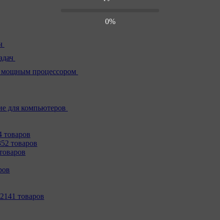
0%
ч
адач
 мощным процессором
е для компьютеров
4 товаров
352 товаров
товаров
ров
2141 товаров