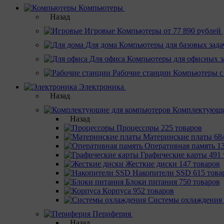
Компьютеры
Назад
Игровые
Компьютеры от 77 890 рублей
Для дома
Компьютеры для базовых зада
Для офиса
Компьютеры для офисных з
Рабочие станции
Компьютеры с
Электроника
Назад
Комплектующи
Назад
Процессоры
225 товаров
Материнcкие платы
68
Оперативная память
1
Графические карты
491 
Жесткие диски
147 товаров
Накопители SSD
615 това
Блоки питания
750 товаров
Корпуса
952 товаров
Системы охлаждения
Периферия
Назад