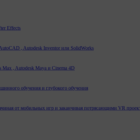
er Effects
utoCAD , Autodesk Inventor или SolidWorks
s Max , Autodesk Maya и Cinema 4D
ашинного обучения и глубокого обучения
ачиная от мобильных игр и заканчивая потрясающими VR проек