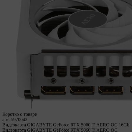
Коротко о товаре
арт. 5970042
Видеокарта GIGABYTE GeForce RTX 5060 Ti AERO OC 16Gb
Legionpc на карте Москвы — Яндекс Карты
Видеокарта GIGABYTE GeForce RTX 5060 Ti AERO OC