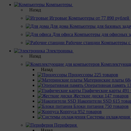
Компьютеры
Назад
Игровые
Компьютеры от 77 890 рублей
Для дома
Компьютеры для базовых зада
Для офиса
Компьютеры для офисных з
Рабочие станции
Компьютеры с
Электроника
Назад
Комплектующи
Назад
Процессоры
225 товаров
Материнcкие платы
68
Оперативная память
1
Графические карты
491 
Жесткие диски
147 товаров
Накопители SSD
615 това
Блоки питания
750 товаров
Корпуса
952 товаров
Системы охлаждения
Периферия
Назад