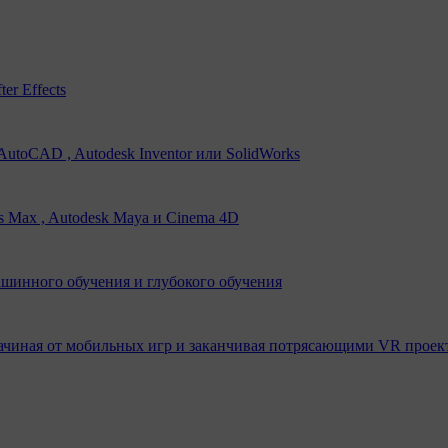
er Effects
utoCAD , Autodesk Inventor или SolidWorks
s Max , Autodesk Maya и Cinema 4D
ашинного обучения и глубокого обучения
ачиная от мобильных игр и заканчивая потрясающими VR проек