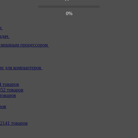
0%
ч
адач
 мощным процессором
е для компьютеров
4 товаров
352 товаров
товаров
ров
2141 товаров