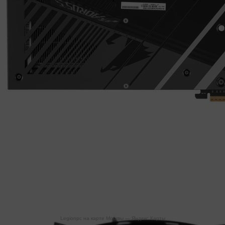
Legionpc на карте Москвы — Яндекс Карты