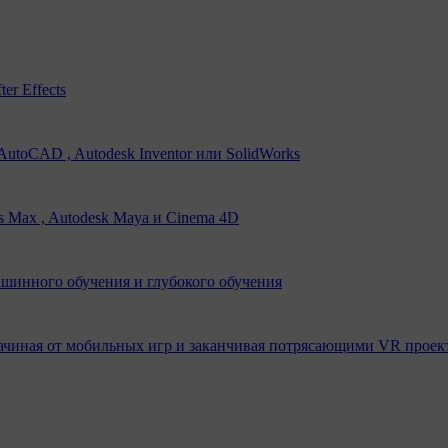
er Effects
utoCAD , Autodesk Inventor или SolidWorks
s Max , Autodesk Maya и Cinema 4D
ашинного обучения и глубокого обучения
ачиная от мобильных игр и заканчивая потрясающими VR проек