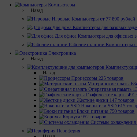
Компьютеры
Назад
Игровые
Компьютеры от 77 890 рублей
Для дома
Компьютеры для базовых зада
Для офиса
Компьютеры для офисных з
Рабочие станции
Компьютеры с
Электроника
Назад
Комплектующи
Назад
Процессоры
225 товаров
Материнcкие платы
68
Оперативная память
1
Графические карты
491 
Жесткие диски
147 товаров
Накопители SSD
615 това
Блоки питания
750 товаров
Корпуса
952 товаров
Системы охлаждения
Периферия
Назад