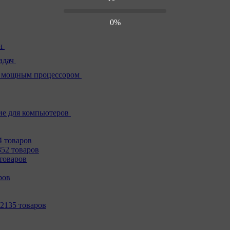
0%
ч
адач
 мощным процессором
е для компьютеров
4 товаров
352 товаров
товаров
ров
2135 товаров