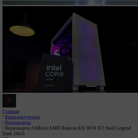
Главная
/
Комплектующие
/
Видеокарты
/
Видеокарта ASRock AMD Radeon RX 9070 XT Steel Legend
Dark 16Gb