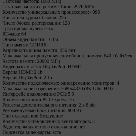
Тактовая частота:
1660 МГц
Тактовая частота в режиме Turbo:
2970 МГц
Количество универсальных процессоров:
4096
Число текстурных блоков:
256
Число блоков растеризации:
128
Трассировка лучей:
есть
RT-ядра:
64
Объем видеопамяти:
16 Гб
Тип памяти:
GDDR6
Разрядность шины памяти:
256 бит
Максимальная пропускная способность памяти:
640 Гбайт/сек
Частота памяти:
20000 МГц
Видеоразъемы:
3 x DisplayPort, HDMI
Версия HDMI:
2.1b
Версия DisplayPort:
2.1a
Количество подключаемых одновременно мониторов:
4
Максимальное разрешение:
7680x4320 (8K Ultra HD)
Интерфейс подключения:
PCIe 5.0
Количество линий PCI Express:
16
Разъемы дополнительного питания:
2 x 8 pin
Рекомендуемый блок питания:
800 Вт
Тип охлаждения:
Воздушное
Количество установленных вентиляторов:
3
Радиатор жидкостного охлаждения:
нет
Подсветка видеокарты:
есть