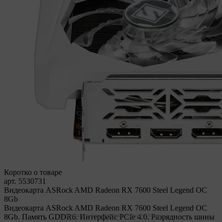
Коротко о товаре
арт. 5530731
Видеокарта ASRock AMD Radeon RX 7600 Steel Legend OC
8Gb
Видеокарта ASRock AMD Radeon RX 7600 Steel Legend OC
8Gb. Память GDDR6. Интерфейс PCIe 4.0. Разрядность шины
Legionpc на карте Москвы — Яндекс Карты