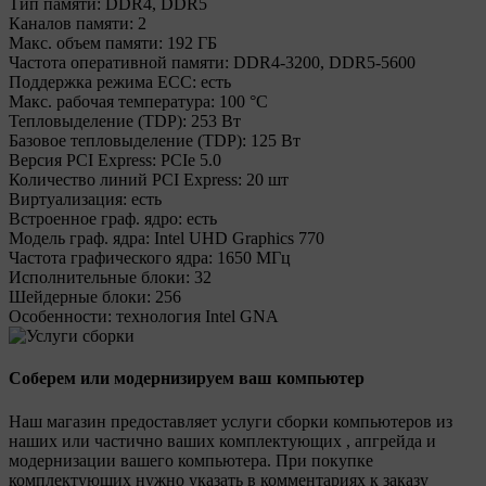
Тип памяти:
DDR4, DDR5
Каналов памяти:
2
Макс. объем памяти:
192 ГБ
Частота оперативной памяти:
DDR4-3200, DDR5-5600
Поддержка режима ECC:
есть
Макс. рабочая температура:
100 °C
Тепловыделение (TDP):
253 Вт
Базовое тепловыделение (TDP):
125 Вт
Версия PCI Express:
PCIe 5.0
Количество линий PCI Express:
20 шт
Виртуализация:
есть
Встроенное граф. ядро:
есть
Модель граф. ядра:
Intel UHD Graphics 770
Частота графического ядра:
1650 МГц
Исполнительные блоки:
32
Шейдерные блоки:
256
Особенности:
технология Intel GNA
Соберем или модернизируем ваш компьютер
Наш магазин предоставляет услуги сборки компьютеров из
наших или частично ваших комплектующих , апгрейда и
модернизации вашего компьютера. При покупке
комплектующих нужно указать в комментариях к заказу