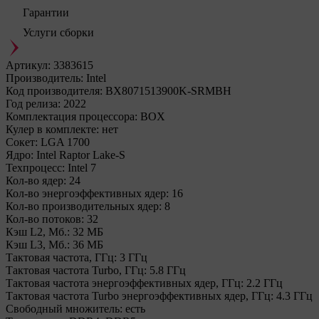
Гарантии
Услуги сборки
Артикул:
3383615
Производитель:
Intel
Код производителя:
BX8071513900K-SRMBH
Год релиза:
2022
Комплектация процессора:
BOX
Кулер в комплекте:
нет
Сокет:
LGA 1700
Ядро:
Intel Raptor Lake-S
Техпроцесс:
Intel 7
Кол-во ядер:
24
Кол-во энергоэффективных ядер:
16
Кол-во производительных ядер:
8
Кол-во потоков:
32
Кэш L2, Мб.:
32 МБ
Кэш L3, Мб.:
36 МБ
Тактовая частота, ГГц:
3 ГГц
Тактовая частота Turbo, ГГц:
5.8 ГГц
Тактовая частота энергоэффективных ядер, ГГц:
2.2 ГГц
Тактовая частота Turbo энергоэффективных ядер, ГГц:
4.3 ГГц
Свободный множитель:
есть