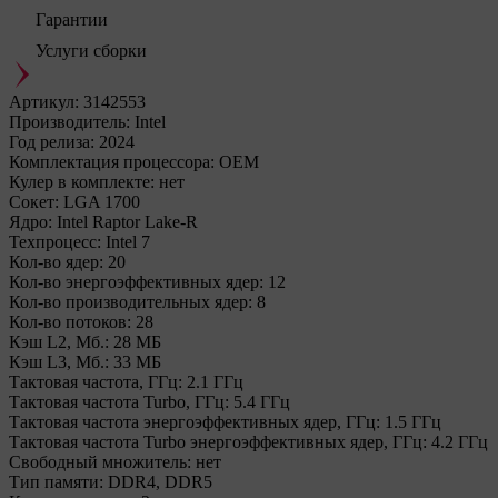
Гарантии
Услуги сборки
Артикул:
3142553
Производитель:
Intel
Год релиза:
2024
Комплектация процессора:
OEM
Кулер в комплекте:
нет
Сокет:
LGA 1700
Ядро:
Intel Raptor Lake-R
Техпроцесс:
Intel 7
Кол-во ядер:
20
Кол-во энергоэффективных ядер:
12
Кол-во производительных ядер:
8
Кол-во потоков:
28
Кэш L2, Мб.:
28 МБ
Кэш L3, Мб.:
33 МБ
Тактовая частота, ГГц:
2.1 ГГц
Тактовая частота Turbo, ГГц:
5.4 ГГц
Тактовая частота энергоэффективных ядер, ГГц:
1.5 ГГц
Тактовая частота Turbo энергоэффективных ядер, ГГц:
4.2 ГГц
Свободный множитель:
нет
Тип памяти:
DDR4, DDR5