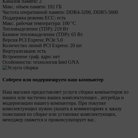
Каналов памяти:
2
Макс. объем памяти:
192 ГБ
Частота оперативной памяти:
DDR4-3200, DDR5-5600
Поддержка режима ECC:
есть
Макс. рабочая температура:
100 °C
Тепловыделение (TDP):
219 Вт
Базовое тепловыделение (TDP):
65 Вт
Версия PCI Express:
PCIe 5.0
Количество линий PCI Express:
20 шт
Виртуализация:
есть
Встроенное граф. ядро:
нет
Особенности:
технология Intel GNA
Соберем или модернизируем ваш компьютер
Наш магазин предоставляет услуги сборки компьютеров из
наших или частично ваших комплектующих , апгрейда и
модернизации вашего компьютера. При покупке
комплектующих нужно указать в комментариях к заказу
пожелания по сборке или установке комплектующих,
менеджер свяжется и проконсультирует вас.