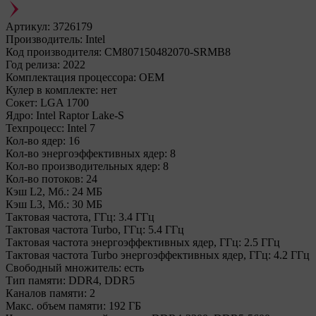
Артикул:
3726179
Производитель:
Intel
Код производителя:
CM807150482070-SRMB8
Год релиза:
2022
Комплектация процессора:
OEM
Кулер в комплекте:
нет
Сокет:
LGA 1700
Ядро:
Intel Raptor Lake-S
Техпроцесс:
Intel 7
Кол-во ядер:
16
Кол-во энергоэффективных ядер:
8
Кол-во производительных ядер:
8
Кол-во потоков:
24
Кэш L2, Мб.:
24 МБ
Кэш L3, Мб.:
30 МБ
Тактовая частота, ГГц:
3.4 ГГц
Тактовая частота Turbo, ГГц:
5.4 ГГц
Тактовая частота энергоэффективных ядер, ГГц:
2.5 ГГц
Тактовая частота Turbo энергоэффективных ядер, ГГц:
4.2 ГГц
Свободный множитель:
есть
Тип памяти:
DDR4, DDR5
Каналов памяти:
2
Макс. объем памяти:
192 ГБ