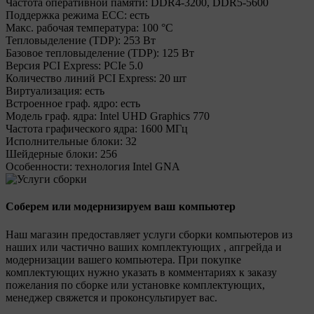
Частота оперативной памяти:
DDR4-3200, DDR5-5600
Поддержка режима ECC:
есть
Макс. рабочая температура:
100 °C
Тепловыделение (TDP):
253 Вт
Базовое тепловыделение (TDP):
125 Вт
Версия PCI Express:
PCIe 5.0
Количество линий PCI Express:
20 шт
Виртуализация:
есть
Встроенное граф. ядро:
есть
Модель граф. ядра:
Intel UHD Graphics 770
Частота графического ядра:
1600 МГц
Исполнительные блоки:
32
Шейдерные блоки:
256
Особенности:
технология Intel GNA
Соберем или модернизируем ваш компьютер
Наш магазин предоставляет услуги сборки компьютеров из
наших или частично ваших комплектующих , апгрейда и
модернизации вашего компьютера. При покупке
комплектующих нужно указать в комментариях к заказу
пожелания по сборке или установке комплектующих,
менеджер свяжется и проконсультирует вас.