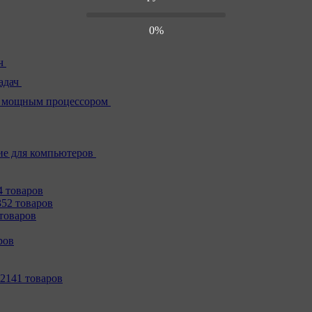
0%
ч
адач
 мощным процессором
е для компьютеров
4 товаров
352 товаров
товаров
ров
2141 товаров