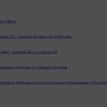
er Effects
utoCAD , Autodesk Inventor или SolidWorks
s Max , Autodesk Maya и Cinema 4D
ашинного обучения и глубокого обучения
ачиная от мобильных игр и заканчивая потрясающими VR проек