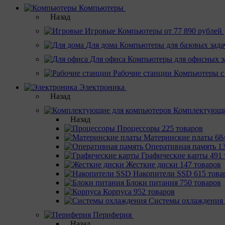
Компьютеры
Назад
Игровые
Компьютеры от 77 890 рублей
Для дома
Компьютеры для базовых зада
Для офиса
Компьютеры для офисных з
Рабочие станции
Компьютеры с
Электроника
Назад
Комплектующи
Назад
Процессоры
225 товаров
Материнcкие платы
68
Оперативная память
1
Графические карты
491 
Жесткие диски
147 товаров
Накопители SSD
615 това
Блоки питания
750 товаров
Корпуса
952 товаров
Системы охлаждения
Периферия
Назад