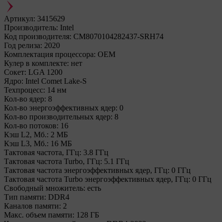
Артикул:
3415629
Производитель:
Intel
Код производителя:
CM8070104282437-SRH74
Год релиза:
2020
Комплектация процессора:
OEM
Кулер в комплекте:
нет
Сокет:
LGA 1200
Ядро:
Intel Comet Lake-S
Техпроцесс:
14 нм
Кол-во ядер:
8
Кол-во энергоэффективных ядер:
0
Кол-во производительных ядер:
8
Кол-во потоков:
16
Кэш L2, Мб.:
2 МБ
Кэш L3, Мб.:
16 МБ
Тактовая частота, ГГц:
3.8 ГГц
Тактовая частота Turbo, ГГц:
5.1 ГГц
Тактовая частота энергоэффективных ядер, ГГц:
0 ГГц
Тактовая частота Turbo энергоэффективных ядер, ГГц:
0 ГГц
Свободный множитель:
есть
Тип памяти:
DDR4
Каналов памяти:
2
Макс. объем памяти:
128 ГБ