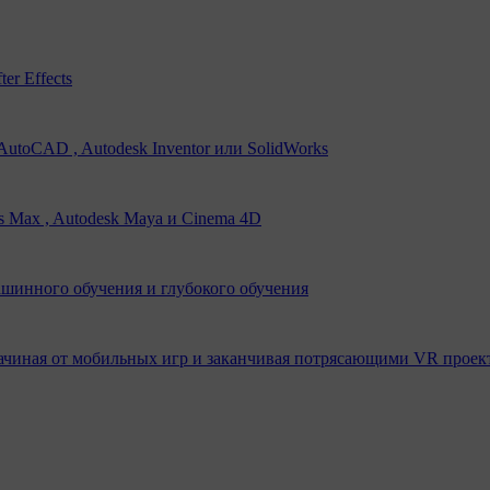
er Effects
utoCAD , Autodesk Inventor или SolidWorks
s Max , Autodesk Maya и Cinema 4D
ашинного обучения и глубокого обучения
ачиная от мобильных игр и заканчивая потрясающими VR проек