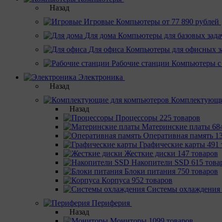
Назад
Игровые
Компьютеры от 77 890 рублей
Для дома
Компьютеры для базовых зада
Для офиса
Компьютеры для офисных з
Рабочие станции
Компьютеры с
Электроника
Назад
Комплектующи
Назад
Процессоры
225 товаров
Материнcкие платы
68
Оперативная память
1
Графические карты
491 
Жесткие диски
147 товаров
Накопители SSD
615 това
Блоки питания
750 товаров
Корпуса
952 товаров
Системы охлаждения
Периферия
Назад
Мониторы
1099 товаров