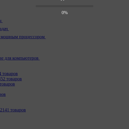
0%
ч
адач
 мощным процессором
е для компьютеров
4 товаров
352 товаров
товаров
ров
2141 товаров