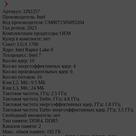
Артикул:
3292257
Производитель:
Intel
Код производителя:
CM8071505093204
Год релиза:
2023
Комплектация процессора:
OEM
Кулер в комплекте:
нет
Сокет:
LGA 1700
Ядро:
Intel Raptor Lake-S
Техпроцесс:
Intel 7
Кол-во ядер:
10
Кол-во энергоэффективных ядер:
4
Кол-во производительных ядер:
6
Кол-во потоков:
16
Кэш L2, Мб.:
9.5 МБ
Кэш L3, Мб.:
24 МБ
Тактовая частота, ГГц:
2.5 ГГц
Тактовая частота Turbo, ГГц:
4.8 ГГц
Тактовая частота энергоэффективных ядер, ГГц:
1.8 ГГц
Тактовая частота Turbo энергоэффективных ядер, ГГц:
3.5 ГГц
Свободный множитель:
нет
Тип памяти:
DDR4, DDR5
Каналов памяти:
2
Макс. объем памяти:
192 ГБ