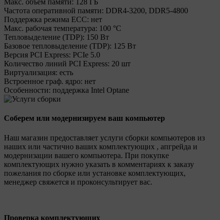
Макс. объем памяти:
128 ГБ
Частота оперативной памяти:
DDR4-3200, DDR5-4800
Поддержка режима ECC:
нет
Макс. рабочая температура:
100 °C
Тепловыделение (TDP):
150 Вт
Базовое тепловыделение (TDP):
125 Вт
Версия PCI Express:
PCIe 5.0
Количество линий PCI Express:
20 шт
Виртуализация:
есть
Встроенное граф. ядро:
нет
Особенности:
поддержка Intel Optane
Соберем или модернизируем ваш компьютер
Наш магазин предоставляет услуги сборки компьютеров из
наших или частично ваших комплектующих , апгрейда и
модернизации вашего компьютера. При покупке
комплектующих нужно указать в комментариях к заказу
пожелания по сборке или установке комплектующих,
менеджер свяжется и проконсультирует вас.
Проверка комплектующих