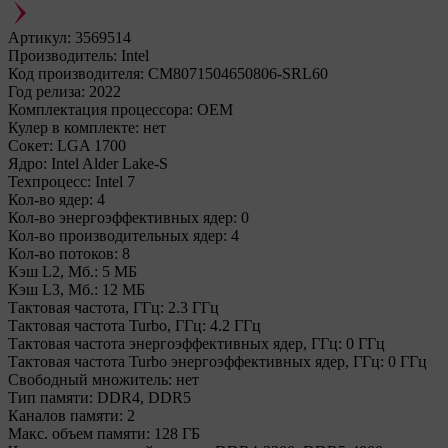
Артикул:
3569514
Производитель:
Intel
Код производителя:
CM8071504650806-SRL60
Год релиза:
2022
Комплектация процессора:
OEM
Кулер в комплекте:
нет
Сокет:
LGA 1700
Ядро:
Intel Alder Lake-S
Техпроцесс:
Intel 7
Кол-во ядер:
4
Кол-во энергоэффективных ядер:
0
Кол-во производительных ядер:
4
Кол-во потоков:
8
Кэш L2, Мб.:
5 МБ
Кэш L3, Мб.:
12 МБ
Тактовая частота, ГГц:
2.3 ГГц
Тактовая частота Turbo, ГГц:
4.2 ГГц
Тактовая частота энергоэффективных ядер, ГГц:
0 ГГц
Тактовая частота Turbo энергоэффективных ядер, ГГц:
0 ГГц
Свободный множитель:
нет
Тип памяти:
DDR4, DDR5
Каналов памяти:
2
Макс. объем памяти:
128 ГБ