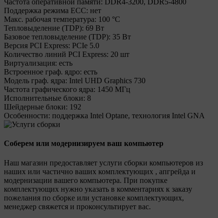
Частота оперативной памяти:
DDR4-3200, DDR5-4800
Поддержка режима ECC:
нет
Макс. рабочая температура:
100 °C
Тепловыделение (TDP):
69 Вт
Базовое тепловыделение (TDP):
35 Вт
Версия PCI Express:
PCIe 5.0
Количество линий PCI Express:
20 шт
Виртуализация:
есть
Встроенное граф. ядро:
есть
Модель граф. ядра:
Intel UHD Graphics 730
Частота графического ядра:
1450 МГц
Исполнительные блоки:
8
Шейдерные блоки:
192
Особенности:
поддержка Intel Optane, технология Intel GNA
Соберем или модернизируем ваш компьютер
Наш магазин предоставляет услуги сборки компьютеров из
наших или частично ваших комплектующих , апгрейда и
модернизации вашего компьютера. При покупке
комплектующих нужно указать в комментариях к заказу
пожелания по сборке или установке комплектующих,
менеджер свяжется и проконсультирует вас.