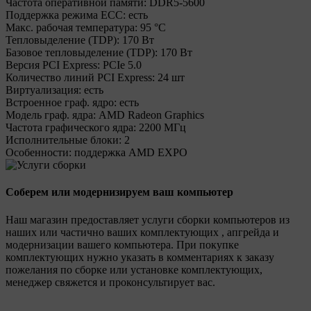
Частота оперативной памяти:
DDR5-5600
Поддержка режима ECC:
есть
Макс. рабочая температура:
95 °C
Тепловыделение (TDP):
170 Вт
Базовое тепловыделение (TDP):
170 Вт
Версия PCI Express:
PCIe 5.0
Количество линий PCI Express:
24 шт
Виртуализация:
есть
Встроенное граф. ядро:
есть
Модель граф. ядра:
AMD Radeon Graphics
Частота графического ядра:
2200 МГц
Исполнительные блоки:
2
Особенности:
поддержка AMD EXPO
Соберем или модернизируем ваш компьютер
Наш магазин предоставляет услуги сборки компьютеров из
наших или частично ваших комплектующих , апгрейда и
модернизации вашего компьютера. При покупке
комплектующих нужно указать в комментариях к заказу
пожелания по сборке или установке комплектующих,
менеджер свяжется и проконсультирует вас.