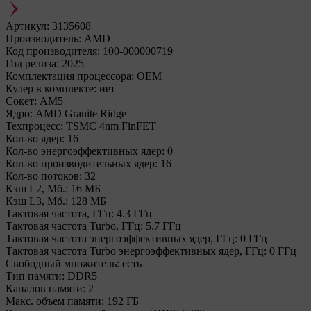
Артикул:
3135608
Производитель:
AMD
Код производителя:
100-000000719
Год релиза:
2025
Комплектация процессора:
OEM
Кулер в комплекте:
нет
Сокет:
AM5
Ядро:
AMD Granite Ridge
Техпроцесс:
TSMC 4nm FinFET
Кол-во ядер:
16
Кол-во энергоэффективных ядер:
0
Кол-во производительных ядер:
16
Кол-во потоков:
32
Кэш L2, Мб.:
16 МБ
Кэш L3, Мб.:
128 МБ
Тактовая частота, ГГц:
4.3 ГГц
Тактовая частота Turbo, ГГц:
5.7 ГГц
Тактовая частота энергоэффективных ядер, ГГц:
0 ГГц
Тактовая частота Turbo энергоэффективных ядер, ГГц:
0 ГГц
Свободный множитель:
есть
Тип памяти:
DDR5
Каналов памяти:
2
Макс. объем памяти:
192 ГБ