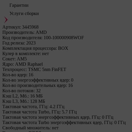
Гарантии
Услуги сборки
Артикул:
3445968
Производитель:
AMD
Код производителя:
100-100000908WOF
Год релиза:
2023
Комплектация процессора:
BOX
Кулер в комплекте:
нет
Сокет:
AM5
Ядро:
AMD Raphael
Техпроцесс:
TSMC 5nm FinFET
Кол-во ядер:
16
Кол-во энергоэффективных ядер:
0
Кол-во производительных ядер:
16
Кол-во потоков:
32
Кэш L2, Мб.:
16 МБ
Кэш L3, Мб.:
128 МБ
Тактовая частота, ГГц:
4.2 ГГц
Тактовая частота Turbo, ГГц:
5.7 ГГц
Тактовая частота энергоэффективных ядер, ГГц:
0 ГГц
Тактовая частота Turbo энергоэффективных ядер, ГГц:
0 ГГц
Свободный множитель:
нет