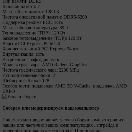
Тип памяти:
DDR5
Каналов памяти:
2
Макс. объем памяти:
128 ГБ
Частота оперативной памяти:
DDR5-5200
Поддержка режима ECC:
есть
Макс. рабочая температура:
89 °C
Тепловыделение (TDP):
120 Вт
Базовое тепловыделение (TDP):
120 Вт
Версия PCI Express:
PCIe 5.0
Количество линий PCI Express:
24 шт
Виртуализация:
есть
Встроенное граф. ядро:
есть
Модель граф. ядра:
AMD Radeon Graphics
Частота графического ядра:
2200 МГц
Исполнительные блоки:
2
Шейдерные блоки:
128
Особенности:
поддержка AMD 3D V-Cache, поддержка AMD
EXPO
Соберем или модернизируем ваш компьютер
Наш магазин предоставляет услуги сборки компьютеров из
наших или частично ваших комплектующих , апгрейда и
модернизации вашего компьютера. При покупке