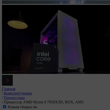
Главная
/
Комплектующие
/
Процессоры
/
Процессор AMD Ryzen 9 7950X3D, BOX, AM5
Режим сборки пк