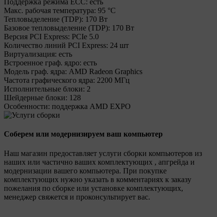
Поддержка режима ECC:
есть
Макс. рабочая температура:
95 °C
Тепловыделение (TDP):
170 Вт
Базовое тепловыделение (TDP):
170 Вт
Версия PCI Express:
PCIe 5.0
Количество линий PCI Express:
24 шт
Виртуализация:
есть
Встроенное граф. ядро:
есть
Модель граф. ядра:
AMD Radeon Graphics
Частота графического ядра:
2200 МГц
Исполнительные блоки:
2
Шейдерные блоки:
128
Особенности:
поддержка AMD EXPO
Соберем или модернизируем ваш компьютер
Наш магазин предоставляет услуги сборки компьютеров из
наших или частично ваших комплектующих , апгрейда и
модернизации вашего компьютера. При покупке
комплектующих нужно указать в комментариях к заказу
пожелания по сборке или установке комплектующих,
менеджер свяжется и проконсультирует вас.