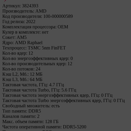
Артикул:
3824393
Производитель:
AMD
Код производителя:
100-000000589
Год релиза:
2022
Комплектация процессора:
OEM
Кулер в комплекте:
нет
Сокет:
AM5
Ядро:
AMD Raphael
Техпроцесс:
TSMC 5nm FinFET
Кол-во ядер:
12
Кол-во энергоэффективных ядер:
0
Кол-во производительных ядер:
12
Кол-во потоков:
24
Кэш L2, Мб.:
12 МБ
Кэш L3, Мб.:
64 МБ
Тактовая частота, ГГц:
4.7 ГГц
Тактовая частота Turbo, ГГц:
5.6 ГГц
Тактовая частота энергоэффективных ядер, ГГц:
0 ГГц
Тактовая частота Turbo энергоэффективных ядер, ГГц:
0 ГГц
Свободный множитель:
есть
Тип памяти:
DDR5
Каналов памяти:
2
Макс. объем памяти:
128 ГБ
Частота оперативной памяти:
DDR5-5200