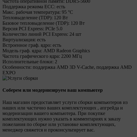
Частота оперативной памяти:
DDR5-5600
Поддержка режима ECC:
есть
Макс. рабочая температура:
95 °C
Тепловыделение (TDP):
120 Вт
Базовое тепловыделение (TDP):
120 Вт
Версия PCI Express:
PCIe 5.0
Количество линий PCI Express:
24 шт
Виртуализация:
есть
Встроенное граф. ядро:
есть
Модель граф. ядра:
AMD Radeon Graphics
Частота графического ядра:
2200 МГц
Исполнительные блоки:
2
Особенности:
поддержка AMD 3D V-Cache, поддержка AMD
EXPO
Соберем или модернизируем ваш компьютер
Наш магазин предоставляет услуги сборки компьютеров из
наших или частично ваших комплектующих , апгрейда и
модернизации вашего компьютера. При покупке
комплектующих нужно указать в комментариях к заказу
пожелания по сборке или установке комплектующих,
менеджер свяжется и проконсультирует вас.