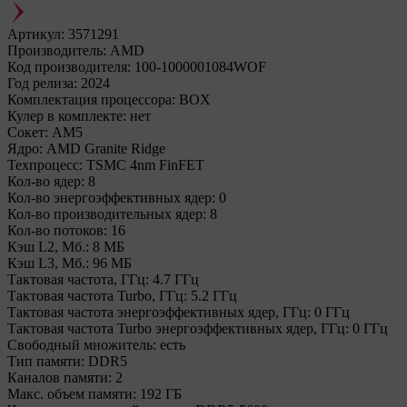
Артикул:
3571291
Производитель:
AMD
Код производителя:
100-1000001084WOF
Год релиза:
2024
Комплектация процессора:
BOX
Кулер в комплекте:
нет
Сокет:
AM5
Ядро:
AMD Granite Ridge
Техпроцесс:
TSMC 4nm FinFET
Кол-во ядер:
8
Кол-во энергоэффективных ядер:
0
Кол-во производительных ядер:
8
Кол-во потоков:
16
Кэш L2, Мб.:
8 МБ
Кэш L3, Мб.:
96 МБ
Тактовая частота, ГГц:
4.7 ГГц
Тактовая частота Turbo, ГГц:
5.2 ГГц
Тактовая частота энергоэффективных ядер, ГГц:
0 ГГц
Тактовая частота Turbo энергоэффективных ядер, ГГц:
0 ГГц
Свободный множитель:
есть
Тип памяти:
DDR5
Каналов памяти:
2
Макс. объем памяти:
192 ГБ